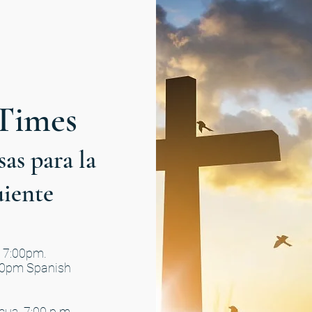
 Times
sas para la
uiente
t 7:00pm.
00pm Spanish
cua, 7:00 p.m.