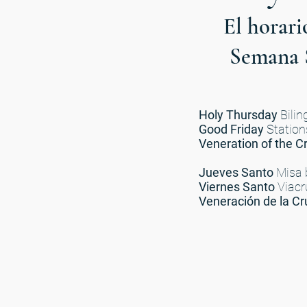
El horari
Semana S
Holy Thursday
Bilin
Good Friday
Station
Veneration of the C
Jueves Santo
Misa b
Viernes Santo
Viacru
Veneración de la Cr