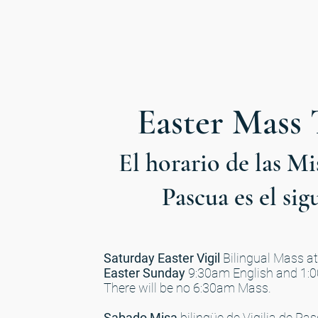
Easter Mass
El horario de las Mi
Pascua
es el sig
Saturday Easter
Vigil
Bilingual Mass a
Easter
Sunday
9:30am English and 1:
There will be no 6:30am Mass.
Sabado Misa
bilingüe de Vigilia de Pas