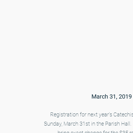
March 31, 2019
Registration for next year’s Catechi
Sunday, March 31st in the Parish Hall.
bring exact change for the $35 re