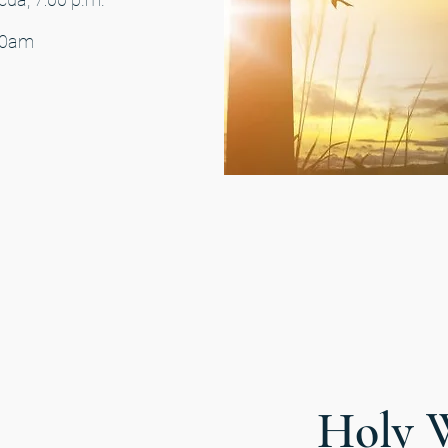
:30am
Holy 