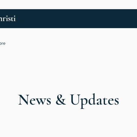
risti
ore
News & Updates