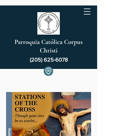
Parroquia Católica Corpus
Christi
(205) 625-6078